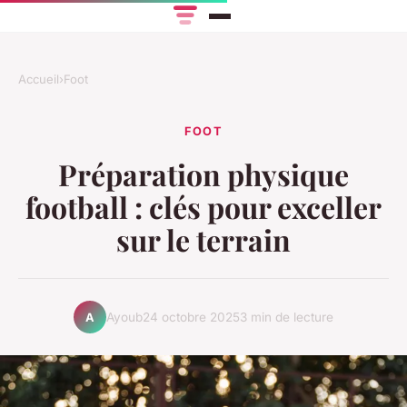
Accueil
›
Foot
FOOT
Préparation physique
football : clés pour exceller
sur le terrain
Ayoub
24 octobre 2025
3 min de lecture
A