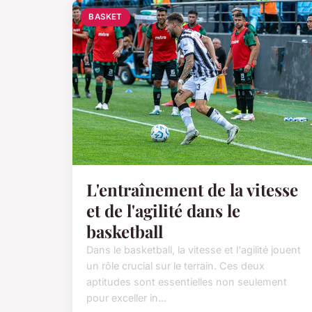
BASKET
L'entraînement de la vitesse
et de l'agilité dans le
basketball
Dans le basketball, la vitesse et l'agilité jouent
un rôle crucial sur le terrain. Ces deux
aptitudes sont essentielles non seulement
pour exceller in...