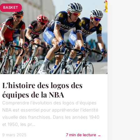
BASKET
L'histoire des logos des
équipes de la NBA
Comprendre l'évolution des logos d'équipes
NBA est essentiel pour appréhender l'identité
visuelle des franchises. Dans les années 1940
et 1950, les pr...
9 mars 2025
7 min de lecture →