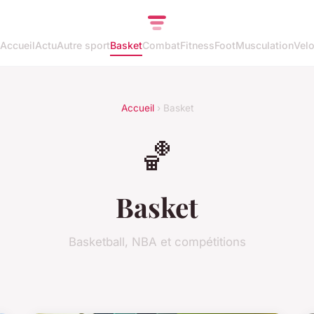
Accueil
Actu
Autre sport
Basket
Combat
Fitness
Foot
Musculation
Vel
Accueil
› Basket
🏀
Basket
Basketball, NBA et compétitions