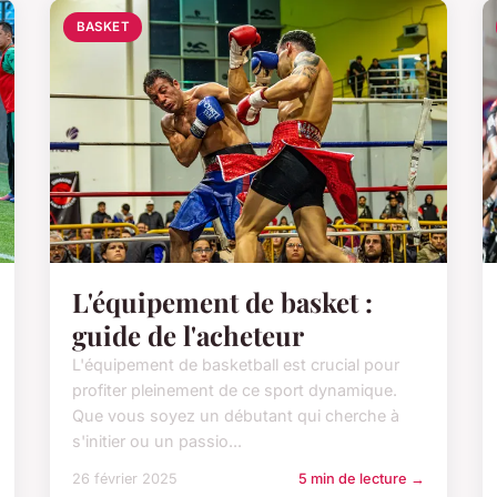
BASKET
L'équipement de basket :
guide de l'acheteur
L'équipement de basketball est crucial pour
profiter pleinement de ce sport dynamique.
Que vous soyez un débutant qui cherche à
s'initier ou un passio...
26 février 2025
5 min de lecture →